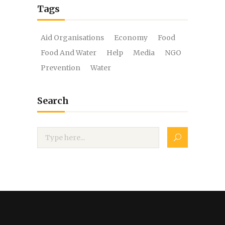
Tags
Aid Organisations
Economy
Food
Food And Water
Help
Media
NGO
Prevention
Water
Search