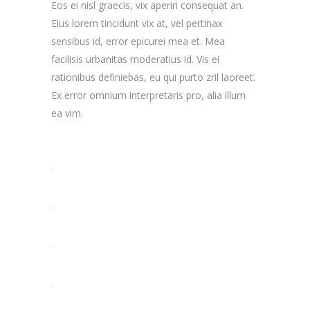
Eos ei nisl graecis, vix aperiri consequat an.
Eius lorem tincidunt vix at, vel pertinax
sensibus id, error epicurei mea et. Mea
facilisis urbanitas moderatius id. Vis ei
rationibus definiebas, eu qui purto zril laoreet.
Ex error omnium interpretaris pro, alia illum
ea vim.
toto togel
situs togel
link gacor
jacktoto