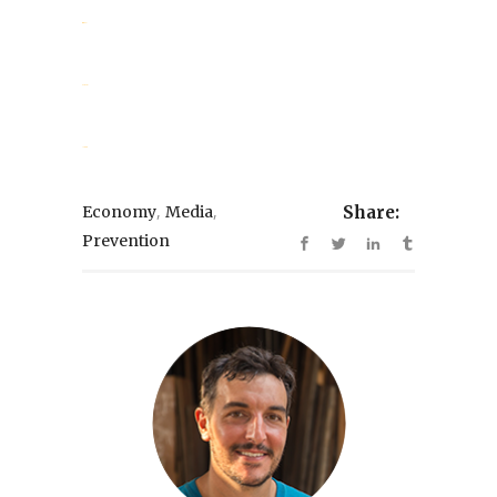
situs togel
slot gacor
jacktoto
,
,
Economy
Media
Share:
Prevention