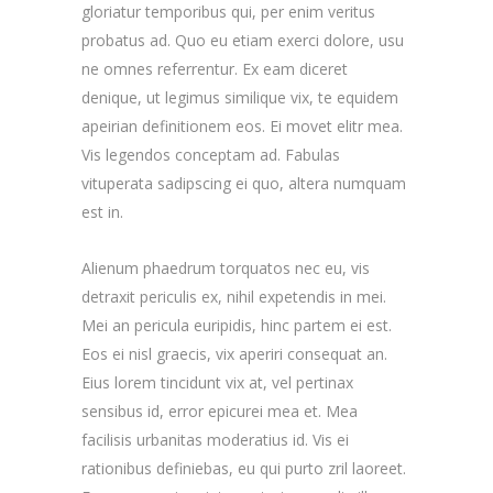
gloriatur temporibus qui, per enim veritus
probatus ad. Quo eu etiam exerci dolore, usu
ne omnes referrentur. Ex eam diceret
denique, ut legimus similique vix, te equidem
apeirian definitionem eos. Ei movet elitr mea.
Vis legendos conceptam ad. Fabulas
vituperata sadipscing ei quo, altera numquam
est in.
Alienum phaedrum torquatos nec eu, vis
detraxit periculis ex, nihil expetendis in mei.
Mei an pericula euripidis, hinc partem ei est.
Eos ei nisl graecis, vix aperiri consequat an.
Eius lorem tincidunt vix at, vel pertinax
sensibus id, error epicurei mea et. Mea
facilisis urbanitas moderatius id. Vis ei
rationibus definiebas, eu qui purto zril laoreet.