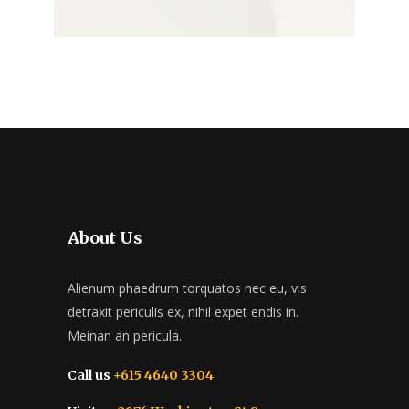
About Us
Alienum phaedrum torquatos nec eu, vis
detraxit periculis ex, nihil expet endis in.
Meinan an pericula.
Call us
+615 4640 3304