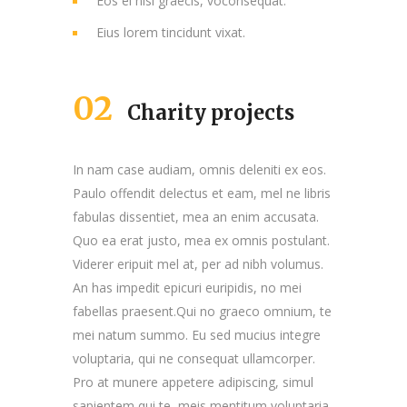
Eos ei nisl graecis, voconsequat.
Eius lorem tincidunt vixat.
02
Charity projects
In nam case audiam, omnis deleniti ex eos.
Paulo offendit delectus et eam, mel ne libris
fabulas dissentiet, mea an enim accusata.
Quo ea erat justo, mea ex omnis postulant.
Viderer eripuit mel at, per ad nibh volumus.
An has impedit epicuri euripidis, no mei
fabellas praesent.Qui no graeco omnium, te
mei natum summo. Eu sed mucius integre
voluptaria, qui ne consequat ullamcorper.
Pro at munere appetere adipiscing, simul
sapientem qui te, meis mentitum voluptaria