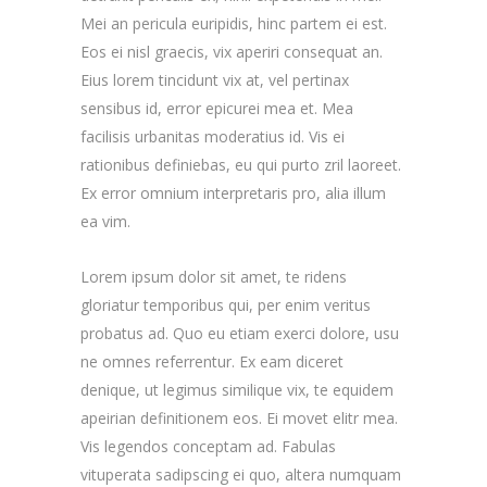
Mei an pericula euripidis, hinc partem ei est.
Eos ei nisl graecis, vix aperiri consequat an.
Eius lorem tincidunt vix at, vel pertinax
sensibus id, error epicurei mea et. Mea
facilisis urbanitas moderatius id. Vis ei
rationibus definiebas, eu qui purto zril laoreet.
Ex error omnium interpretaris pro, alia illum
ea vim.
Lorem ipsum dolor sit amet, te ridens
gloriatur temporibus qui, per enim veritus
probatus ad. Quo eu etiam exerci dolore, usu
ne omnes referrentur. Ex eam diceret
denique, ut legimus similique vix, te equidem
apeirian definitionem eos. Ei movet elitr mea.
Vis legendos conceptam ad. Fabulas
vituperata sadipscing ei quo, altera numquam