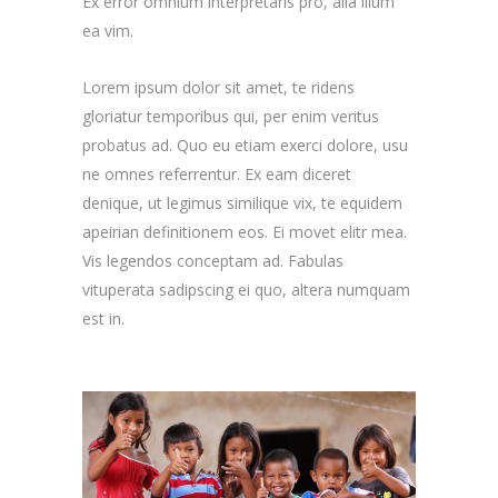
Ex error omnium interpretaris pro, alia illum
ea vim.
Lorem ipsum dolor sit amet, te ridens
gloriatur temporibus qui, per enim veritus
probatus ad. Quo eu etiam exerci dolore, usu
ne omnes referrentur. Ex eam diceret
denique, ut legimus similique vix, te equidem
apeirian definitionem eos. Ei movet elitr mea.
Vis legendos conceptam ad. Fabulas
vituperata sadipscing ei quo, altera numquam
est in.