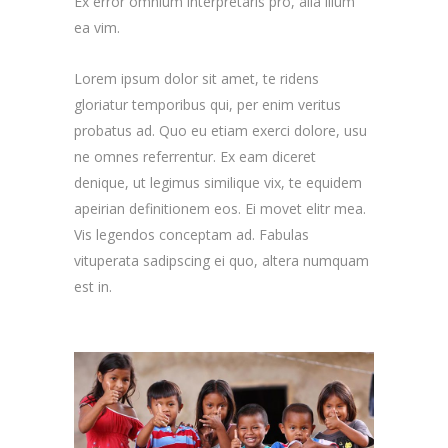
Ex error omnium interpretaris pro, alia illum
ea vim.
Lorem ipsum dolor sit amet, te ridens
gloriatur temporibus qui, per enim veritus
probatus ad. Quo eu etiam exerci dolore, usu
ne omnes referrentur. Ex eam diceret
denique, ut legimus similique vix, te equidem
apeirian definitionem eos. Ei movet elitr mea.
Vis legendos conceptam ad. Fabulas
vituperata sadipscing ei quo, altera numquam
est in.