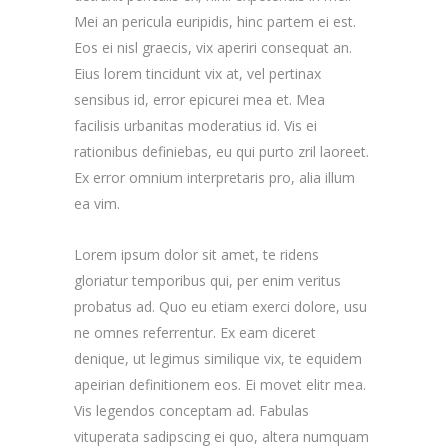
Mei an pericula euripidis, hinc partem ei est.
Eos ei nisl graecis, vix aperiri consequat an.
Eius lorem tincidunt vix at, vel pertinax
sensibus id, error epicurei mea et. Mea
facilisis urbanitas moderatius id. Vis ei
rationibus definiebas, eu qui purto zril laoreet.
Ex error omnium interpretaris pro, alia illum
ea vim.
Lorem ipsum dolor sit amet, te ridens
gloriatur temporibus qui, per enim veritus
probatus ad. Quo eu etiam exerci dolore, usu
ne omnes referrentur. Ex eam diceret
denique, ut legimus similique vix, te equidem
apeirian definitionem eos. Ei movet elitr mea.
Vis legendos conceptam ad. Fabulas
vituperata sadipscing ei quo, altera numquam